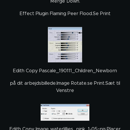
Merge Down.
Effect Plugin Flaming Peer Flood.Se Print
Edith Copy Pascale_190111_Children_Newborn
på dit arbejdsbillede.Image Rotate.se Print.Sæt til
Venstre
Edith Copy Image waterlillies_pink_1-05~pjs.Placer