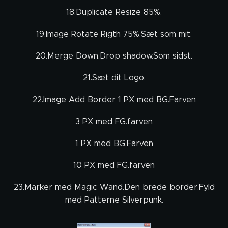
18.Duplicate Resize 85%.
19.Image Rotate Rigth 75%.Sæt som mit.
20.Merge Down.Drop shadow.Som sidst.
21.Sæt dit Logo.
22.Image Add Border 1 PX med BG.Farven
3 PX med FG.farven
1 PX med BG.Farven
10 PX med FG.farven
23.Marker med Magic Wand.Den brede border.Fyld
med Patterne Silverpunk.