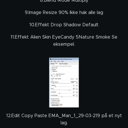
8.Blend Mode Multiply
9.Image Resize 90% Ikke hak alle lag
10.Effekt Drop Shadow Default
11.Effekt Alien Skin EyeCandy 5Nature Smoke Se
eksempel.
12.Edit Copy Paste EMA_Man_1_29-03-219 på et nyt
lag.