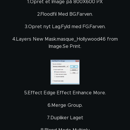
1.Opret et Image på 800X600 PX
2.Floodfil Med BG.Farven.
3.Opret nyt Lag.Fyld med FG.Farven.
4.Layers New Mask.masque_Hollywood46 from
Image.Se Print.
5.Effect Edge Effect Enhance More.
6.Merge Group.
7.Dupliker Laget