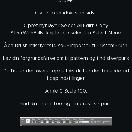
foroven.
Giv drop shadow som sidst.
Opret nyt layer Select All.Edith Copy
SilverWithBalls_kniple into selection Select None.
Åbn Brush !misclyrics14-sd05.Importer til CustomBrush.
Lav din forgrundsfarve om til pattern og find silverpunk
Du finder den øverst oppe hvis du har den liggende ind
i psp Indstillinger
Angle 0 Scale 100.
Find din brush Tool og din brush se print.