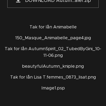
DOWNLOAD Autum...aler.zip
Tak for lån Animabelle
150_Masque_Animabelle_page4.jpg
Tak for lån AutumnSpirit_02_TubedByGini_10-
11-06.png
beautyfulAutumn_kniple.png
Tak for lån Lisa T.femmes_0873_lisat.png
Image1.psp